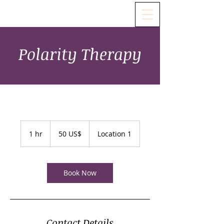
Polarity Therapy
50
dólares
1 hr
1
50 US$
Location 1
estadounidenses
h
Book Now
Contact Details